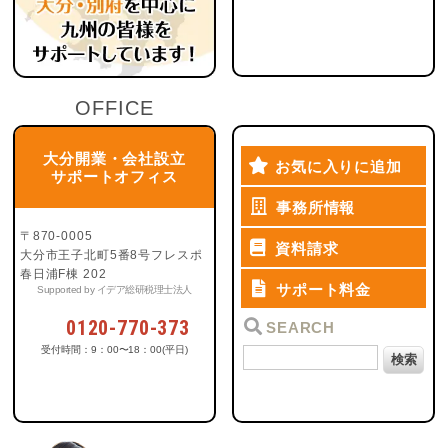
OFFICE
大分開業・会社設立
お気に入りに追加
サポートオフィス
事務所情報
〒870-0005
資料請求
大分市王子北町5番8号フレスポ
春日浦F棟 202
サポート料金
Supported by イデア総研税理士法人
0120-770-373
SEARCH
受付時間：9：00〜18：00(平日)