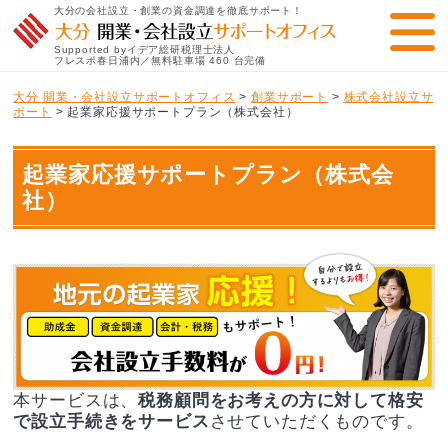
大分の会社設立・創業の資金調達を徹底サポート！
Supported byイデア総研税理士法人
フレスポ春日浦内／無料駐車場 460 台完備
大分 開業・会社設立サポートオフィス
>
創業サポート
>
株式会社設立サ
ポート
>
起業家応援サポートプラン（株式会社）
起業家応援サポートプラン（株式会
社）
本サービスは、
税務顧問をお考えの方に対して格安
で設立手続きをサービス
させていただくものです。