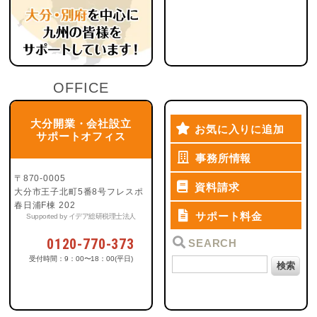
OFFICE
大分開業・会社設立
お気に入りに追加
サポートオフィス
事務所情報
〒870-0005
資料請求
大分市王子北町5番8号フレスポ
春日浦F棟 202
サポート料金
Supported by イデア総研税理士法人
0120-770-373
SEARCH
受付時間：9：00〜18：00(平日)