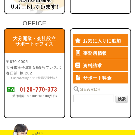
OFFICE
大分開業・会社設立
お気に入りに追加
サポートオフィス
事務所情報
〒870-0005
資料請求
大分市王子北町5番8号フレスポ
春日浦F棟 202
サポート料金
Supported by イデア総研税理士法人
0120-770-373
SEARCH
受付時間：9：00〜18：00(平日)