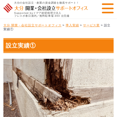
大分の会社設立・創業の資金調達を徹底サポート！
Supported byイデア総研税理士法人
フレスポ春日浦内／無料駐車場 460 台完備
大分 開業・会社設立サポートオフィス
>
導入実績
>
サービス業
>
設立
実績①
設立実績①